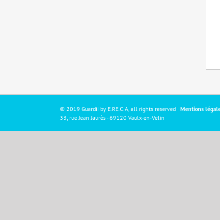
© 2019 Guardii by
E.RE.C.A,
all rights reserved |
Mentions légal
33, rue Jean Jaurès - 69120 Vaulx-en-Velin